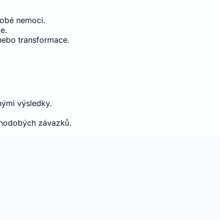
obé nemoci.
e.
 nebo transformace.
nými výsledky.
uhodobých závazků.