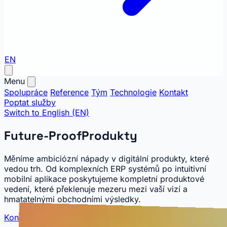
EN
Menu
Spolupráce
Reference
Tým
Technologie
Kontakt
Poptat služby
Switch to English (EN)
Future-Proof
Produkty
Měníme ambiciózní nápady v digitální produkty, které
vedou trh. Od komplexních ERP systémů po intuitivní
mobilní aplikace poskytujeme kompletní produktové
vedení, které překlenuje mezeru mezi vaší vizí a
hmatatelnými obchodními výsledky.
Kontaktovat
→
Reference