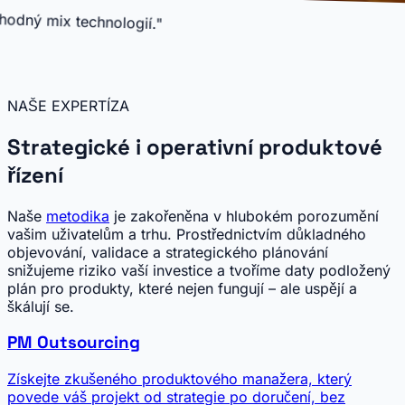
"Lahodný mix technologií."
✨
🚀
🤖
NAŠE EXPERTÍZA
Strategické i operativní produktové
řízení
Naše
metodika
je zakořeněna v hlubokém porozumění
vašim uživatelům a trhu. Prostřednictvím důkladného
objevování, validace a strategického plánování
snižujeme riziko vaší investice a tvoříme daty podložený
plán pro produkty, které nejen fungují – ale uspějí a
škálují se.
PM Outsourcing
Získejte zkušeného produktového manažera, který
povede váš projekt od strategie po doručení, bez