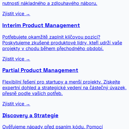
nutnosti nákladného a zdlouhavého náboru.
Zjistit více →
Interim Product Management
Potřebujete okamžitě zaplnit klíčovou pozici?
Poskytujeme zkušené produktové lídry, kteří udrží vaše
projekty v chodu během přechodného období.
Zjistit více →
Partial Product Management
Flexibilní řešení pro startupy a menší projekty. Získejte
expertní dohled a strategické vedení na částečný úvazek,
přesně podle vašich potřeb.
Zjistit více →
Discovery a Strategie
Ověřujeme nápady před psaním kódu. Pomocí