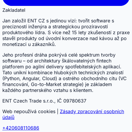
Zakladatel
Jan založil ENT CZ s jedinou vizí: tvořit software s
precizností inženýra a strategickou prozíravostí
produktového lídra. S více než 15 lety zkušeností z praxe
stavěl produkty od úvodní konverzace nad kávou až po
monetizaci u zákazníků.
Jeho profesní dráha pokrývá celé spektrum tvorby
softwaru – od architektury škálovatelných fintech
platforem po agilní delivery spotřebitelských aplikací.
Tato unikní kombinace hlubokých technických znalostí
(Python, Angular, Cloud) a ostrého obchodního citu (VC
financování, Go-to-Market strategie) je základem
každého partnerského vztahu s klientem.
ENT Czech Trade s.r.o., IČ 09780637
Web nepoužívá cookies |
Zásady zpracování osobních
údajů
+420608110686